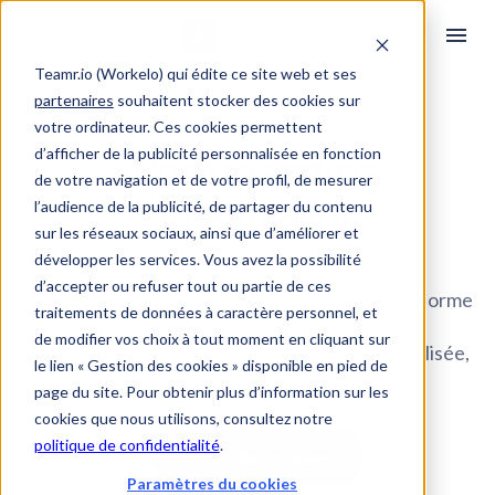
Teamr.io (Workelo) qui édite ce site web et ses
partenaires
souhaitent stocker des cookies sur
votre ordinateur. Ces cookies permettent
d’afficher de la publicité personnalisée en fonction
L'onboarding
de votre navigation et de votre profil, de mesurer
intelligent
l’audience de la publicité, de partager du contenu
sur les réseaux sociaux, ainsi que d’améliorer et
développer les services. Vous avez la possibilité
d’accepter ou refuser tout ou partie de ces
Simplifiez le quotidien des RH avec une plateforme 
traitements de données à caractère personnel, et
enrichie par l’IA. 
de modifier vos choix à tout moment en cliquant sur
Pour une expérience collaborateur personnalisée, 
le lien « Gestion des cookies » disponible en pied de
dès l’intégration.
page du site. Pour obtenir plus d’information sur les
cookies que nous utilisons, consultez notre
politique de confidentialité
.
Demandez une démo
Paramètres du cookies