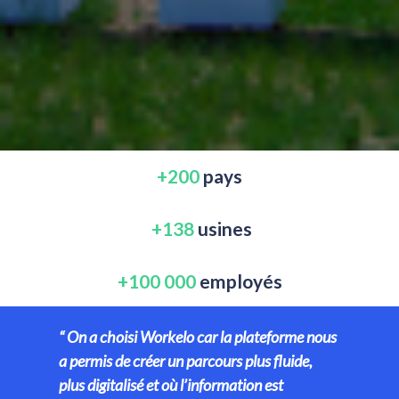
+200
 pays
+138 
usines
+100 000
 employés
“ On a choisi Workelo car la plateforme nous 
a permis de créer un parcours plus fluide, 
plus digitalisé et où l’information est 