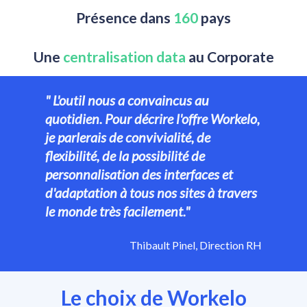
Présence dans
 160
 pays
Une 
centralisation data
 au Corporate
" L'outil nous a convaincus au 
quotidien. Pour décrire l'offre Workelo, 
je parlerais de convivialité, de 
flexibilité, de la possibilité de 
personnalisation des interfaces et 
d'adaptation à tous nos sites à travers 
le monde très facilement."
Thibault Pinel, Direction RH
Le choix de Workelo