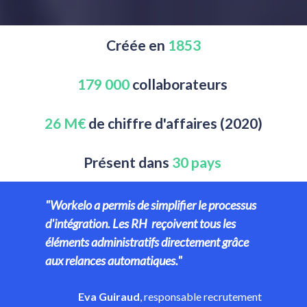
Créée en 
1853
179 000 
collaborateurs 
26 M€
 de chiffre d'affaires (2020)
Présent dans
 30 pays 
"Workelo a permis de simplifier le processus 
d'intégration. Les RH  reçoivent tous les 
éléments administratifs directement grâce 
aux relances automatiques."
Eva Guiraud
, responsable recrutement