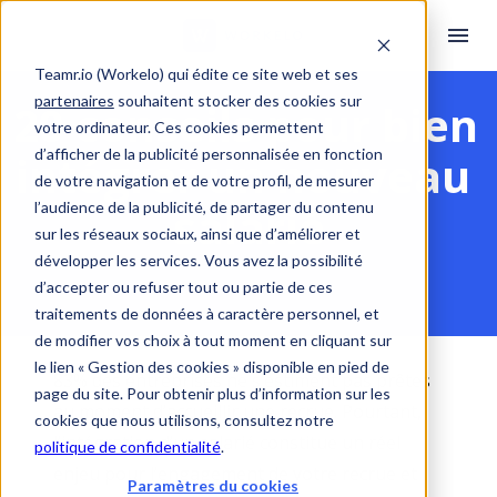
Teamr.io (Workelo) qui édite ce site web et ses
partenaires
souhaitent stocker des cookies sur
20 conseils pour bien 
votre ordinateur. Ces cookies permettent
d’afficher de la publicité personnalisée en fonction
intégrer un nouveau 
de votre navigation et de votre profil, de mesurer
salarié
l’audience de la publicité, de partager du contenu
sur les réseaux sociaux, ainsi que d’améliorer et
développer les services. Vous avez la possibilité
d’accepter ou refuser tout ou partie de ces
traitements de données à caractère personnel, et
de modifier vos choix à tout moment en cliquant sur
le lien « Gestion des cookies » disponible en pied de
83% des entreprises ne s’estiment pas prêtes 
page du site. Pour obtenir plus d’information sur les
au moment d’accueillir une recrue. Pourtant, 
cookies que nous utilisons, consultez notre
l’intégration d’un salarié constitue un réel 
politique de confidentialité
.
enjeu pour l’engagement de votre recrue et 
Paramètres du cookies