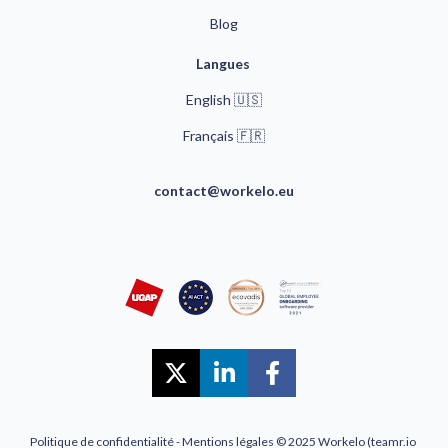
Blog
Langues 
English 🇺🇸
🇫🇷
Français 
contact@workelo.eu
Share on X (Twitter)
Share on LinkedIn
Share on Faceb
Politique de confidentialité
 - 
Mentions légales
 © 2025 Workelo (teamr.io 