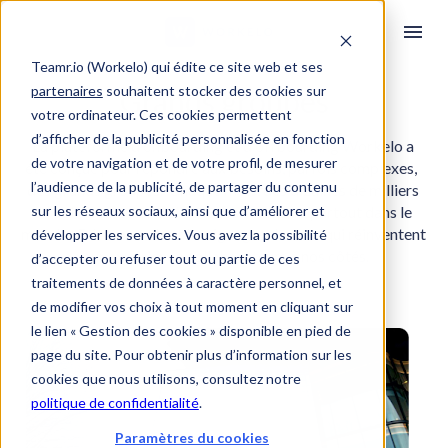
Teamr.io (Workelo) qui édite ce site web et ses
partenaires
souhaitent stocker des cookies sur
Grands groupes
votre ordinateur. Ces cookies permettent
d’afficher de la publicité personnalisée en fonction
La plateforme d'onboarding et d'offboarding Workelo a 
de votre navigation et de votre profil, de mesurer
été conçue pour répondre aux besoins, parfois complexes,  
l’audience de la publicité, de partager du contenu
des grands groupes.  Chaque mois, des dizaines de milliers 
sur les réseaux sociaux, ainsi que d’améliorer et
de collaborateurs utilisent nos solutions, partout dans le 
monde.  Découvrez les témoignages de ceux qui réinventent 
développer les services. Vous avez la possibilité
leur expérience collaborateurs à nos côtés.
d’accepter ou refuser tout ou partie de ces
traitements de données à caractère personnel, et
de modifier vos choix à tout moment en cliquant sur
le lien « Gestion des cookies » disponible en pied de
page du site. Pour obtenir plus d’information sur les
cookies que nous utilisons, consultez notre
politique de confidentialité
.
Paramètres du cookies