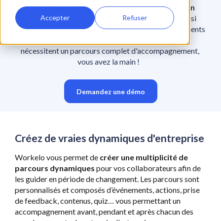
Appuyez-vous sur notre solution dédiée à la 
Vie en 
Accepter
Refuser
entreprise 
pour lancer des 
campagnes RH
 et ainsi 
améliorer l'accompagnement sur chacun de ses moments 
clés. Workelo s'adapte à tous les cas d'usage qui 
nécessitent un parcours complet d'accompagnement, 
vous avez la main !   
Demandez une démo
Créez de vraies dynamiques d'entreprise
Workelo vous permet de 
créer une multiplicité de 
parcours dynamiques
 pour vos collaborateurs afin de 
les guider en période de changement. Les parcours sont 
personnalisés et composés d’événements, actions, prise 
de feedback, contenus, quiz… vous permettant un 
accompagnement avant, pendant et après chacun des 