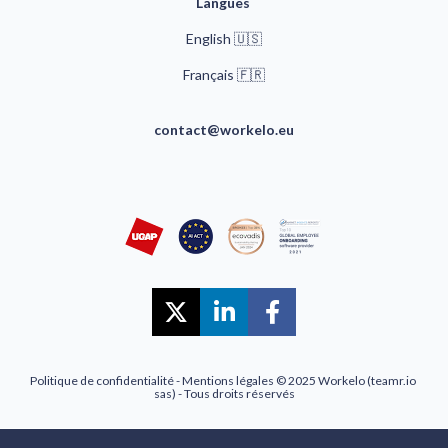
Langues 
English 🇺🇸
🇫🇷
Français 
contact@workelo.eu
Share on X (Twitter)
Share on LinkedIn
Share on Faceb
Politique de confidentialité
 - 
Mentions légales
 © 2025 Workelo (teamr.io 
sas) - Tous droits réservés