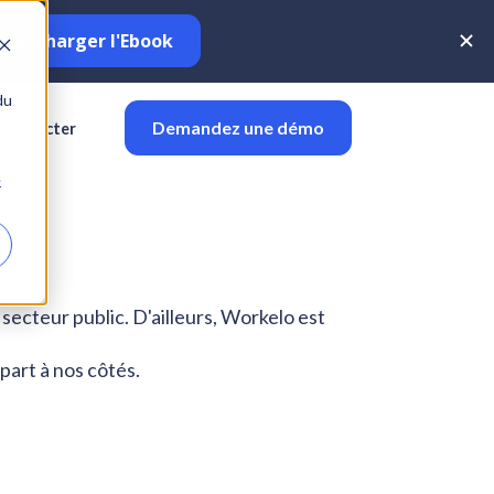
du
Demandez une démo
 connecter
e
ecteur public. D'ailleurs, Workelo est 
part à nos côtés.