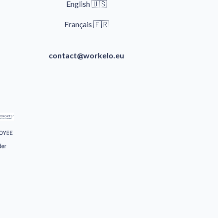
English 🇺🇸
🇫🇷
Français 
contact@workelo.eu
ook