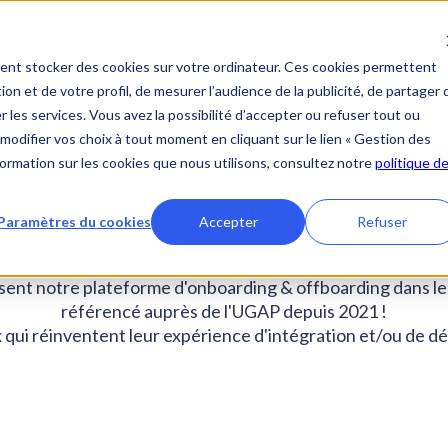
ent stocker des cookies sur votre ordinateur. Ces cookies permettent
ion et de votre profil, de mesurer l’audience de la publicité, de partager 
 les services. Vous avez la possibilité d’accepter ou refuser tout ou
ions
IA
Clients
Ressources
Société
Se
modifier vos choix à tout moment en cliquant sur le lien « Gestion des
nformation sur les cookies que nous utilisons, consultez notre
politique d
Santé & Public
Paramètres du cookies
Accepter
Refuser
isent notre plateforme d'onboarding & offboarding dans le s
référencé auprès de l'UGAP depuis 2021 !
ui réinventent leur expérience d'intégration et/ou de dé