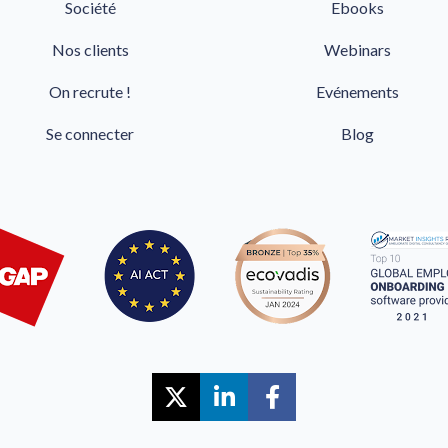
Société
Ebooks
Nos clients
Webinars
On recrute !
Evénements
Se connecter
Blog
Share on X (Twitter)
Share on LinkedIn
Share on Faceb