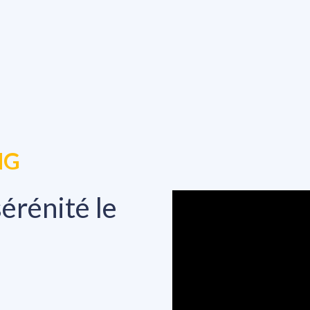
NG
érénité le 