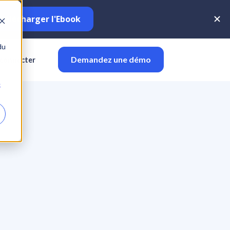
du
Demandez une démo
 connecter
e