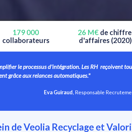
179 000 
26 M€
 de chiffre 
collaborateurs 
d'affaires (2020)
plifier le processus d'intégration. Les RH  reçoivent tous
ent grâce aux relances automatiques."
Eva Guiraud
, Responsable Recrutemen
in de Veolia Recyclage et Valor