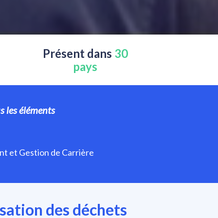
Présent dans
 30 
pays 
 les 
éléments 
t et Gestion de Carrière 
isation des déchets