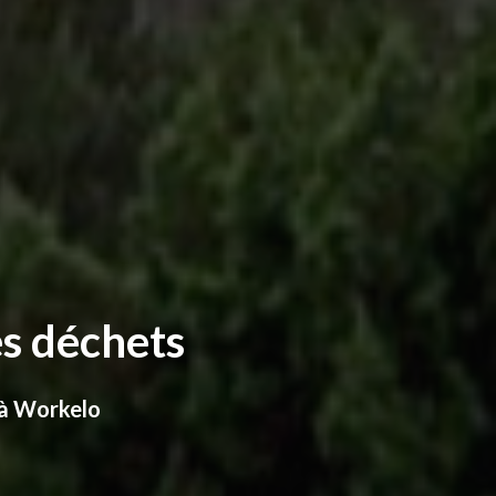
es déchets
e à Workelo