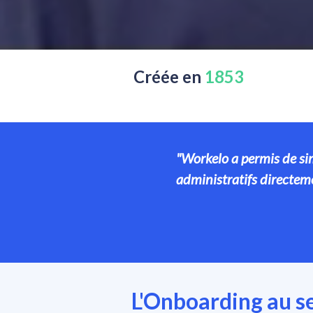
Créée en 
1853
"Workelo a permis de sim
administratifs
 directem
L'Onboarding au se