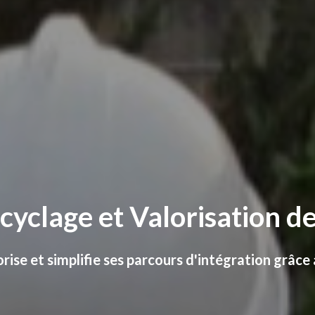
cyclage et Valorisation d
orise et simplifie ses parcours d'intégration grâc