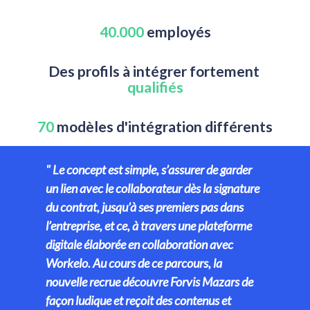
40.000
 employés
Des profils à intégrer fortement 
qualifiés
70
 modèles d'intégration différents
" L
e concept est simple, s’assurer de garder 
un lien avec le collaborateur dès la signature 
du contrat, jusqu’à ses premiers pas dans 
l’entreprise, et ce, à travers une plateforme 
digitale élaborée en collaboration avec 
Workelo. Au cours de ce parcours, la 
nouvelle recrue découvre Forvis Mazars de 
façon ludique et reçoit des contenus et 