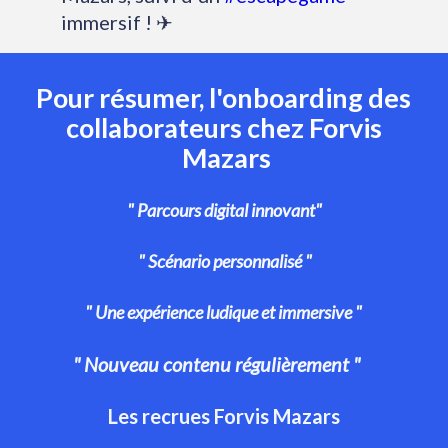
immersif ! ✈
pic.twitter.com/1a6xWBn2NB
— Forvis Mazars Carrières Fr
Pour résumer, l'onboarding des 
(@ForvisMazarsRh)
February 3, 2020
collaborateurs chez Forvis 
Mazars
" Parcours digital innovant" 
" Scénario personnalisé " 
" Une expérience ludique et immersive "  
" Nouveau contenu régulièrement "     
Les recrues Forvis Mazars 