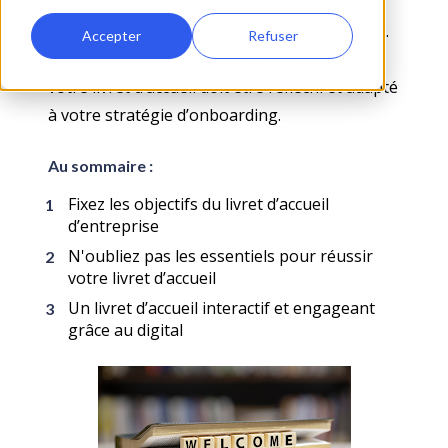
le livret d’accueil d’entreprise est un outil clé : 
bien plus qu’un document, c’est un réel guide. 
Accepter
Refuser
Pour qu’il puisse avoir une réelle plus-value, 
votre livret d’accueil doit être réfléchi et adapté 
à votre stratégie d’onboarding.
Au sommaire :
Fixez les objectifs du livret d’accueil 
d’entreprise
N'oubliez pas les essentiels pour réussir 
votre livret d’accueil
Un livret d’accueil interactif et engageant 
grâce au digital