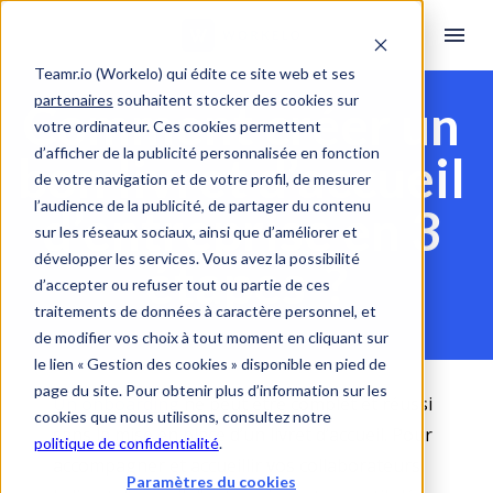
Teamr.io (Workelo) qui édite ce site web et ses
partenaires
souhaitent stocker des cookies sur
Comment créer un 
votre ordinateur. Ces cookies permettent
d’afficher de la publicité personnalisée en fonction
bon livret d’accueil 
de votre navigation et de votre profil, de mesurer
l’audience de la publicité, de partager du contenu
d’entreprise en 3 
sur les réseaux sociaux, ainsi que d’améliorer et
développer les services. Vous avez la possibilité
étapes  ?
d’accepter ou refuser tout ou partie de ces
traitements de données à caractère personnel, et
de modifier vos choix à tout moment en cliquant sur
le lien « Gestion des cookies » disponible en pied de
page du site. Pour obtenir plus d’information sur les
Un onboarding
 ne peut être complet et réussi 
cookies que nous utilisons, consultez notre
sans la mise en place d’un livret d’accueil. Pour 
politique de confidentialité
.
accompagner et accueillir vos collaborateurs, 
Paramètres du cookies