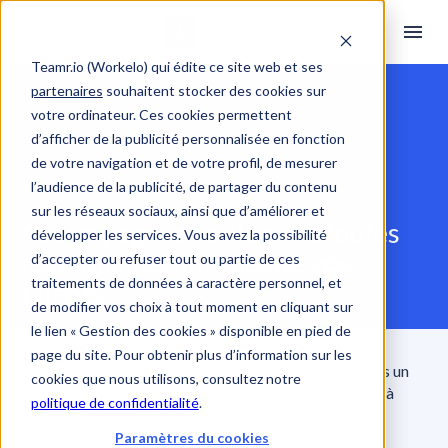
Teamr.io (Workelo) qui édite ce site web et ses
partenaires
souhaitent stocker des cookies sur
MOBILITÉ INTERNE
votre ordinateur. Ces cookies permettent
d’afficher de la publicité personnalisée en fonction
de votre navigation et de votre profil, de mesurer
l’audience de la publicité, de partager du contenu
sur les réseaux sociaux, ainsi que d’améliorer et
Accompagnez facilement toutes 
développer les services. Vous avez la possibilité
les mobilités internes de vos 
d’accepter ou refuser tout ou partie de ces
traitements de données à caractère personnel, et
talents
de modifier vos choix à tout moment en cliquant sur
le lien « Gestion des cookies » disponible en pied de
page du site. Pour obtenir plus d’information sur les
Vous souhaitez faire de toutes les mobilités internes un 
cookies que nous utilisons, consultez notre
succès ? Vous souhaitez aider vos collaborateurs à 
politique de confidentialité
.
réussir chaque nouvelle étape de leur carrière ?
Paramètres du cookies